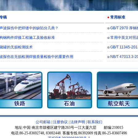
专稿
●
常用标准
声波探伤中把焊缝中的缺陷分几类？
GB/T 2970 
构钢构件焊接工程施工及验收标准
常用中英文对照
储罐的无损检测技术
GB/T 11345-
波探伤在无损检测焊接质量检验中的重要作用
NB/T 47013.
公司邮箱
|
注册协议
|
法律声明
|
联系我们
地址:中国·南京市鼓楼区建宁路263号一江大厦六层 邮编:210015
电话:86-25-83692748, 83692448 客服专线:86392009 传真:86-25-83607496