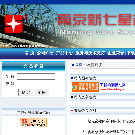
首 页
公司介绍
产品中心
服务与技术支持
企业荣誉
下载
|
|
|
|
|
■
首页
>>友情链接
会 员 登 录
名 称:
■
站内图标链接
密 码:
■
站内文字链接
■
友情链接说明
本站链接图标及代码
1、站点必须内容详实,制作马虎
2、含有修改浏览者默认页或注