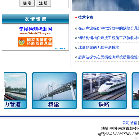
公司所面向的行业用户群为：石
油、船舶、铁路、锅炉压力容器、航
空、特种压力管道、石化、炼油、钢
结构、电力、冶金、实验教学、铸锻
●
技术专稿
友 情 链 接
等涉及金属无损检测的所有行业。
在超声波探伤中把焊缝中的缺陷分几
持之以恒的创新文化、稳定高水
准的技术团队
直接参与用户交流，接
钢结构钢构件焊接工程施工及验收标
收用户反馈并持续改进系统，让用户
球形储罐的无损检测技术
参与到系统开发中来，
保证了七星无
论在研发实力还是研究成果上都领先
超声波探伤在无损检测焊接质量检验
于同行企业。七星利用南京高校学府
众多的优势，长期与南京大学、东南
大学等著名高校保持长期的技术合作
关系
,
在超声自动化探伤成套系统和超
声成像方面均有较深研究。在知识产
权保护方面已申请多个专利，并在行
业中率先取得《国家制造计量器具许
可证》。
七星是国内最早通过
ISO9001
质
量管理体系认证的数字式超声波探伤
仪的制造厂商之一。其拥有自己的
公司邮箱
SMT
车间、调试车间、装配车间、有
地址:中国·南京市鼓楼区
检测设备先进齐全的检测中心。在日
电话:86-25-83692748, 83
常生产管理与质量控制中，严格遵循