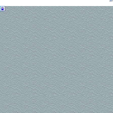
苏
ISO9001
质量体系的要求和标准。凭借
P
强大的生产能力和严格的控制管理，
七星可以保证产品的质量得到有效控
制，并在发展中持续改进产品质量。
其产品由劳动部锅检中心及电力部热
工研究院监制，是化工部定点生产企
业。上海、江苏、湖北、广东、陕
西、河南、西安、重庆等众多省市锅
炉压力容器无损检测人员资格考核委
员会指定培训、考核专用仪器。七星
稳定优质的产品得到客户的普遍赞
誉，于
97
年被南京市质量技术监督局
评为“质量信得过单位”。
作为中国领先的数字式超声波探
伤仪制造商，七星提供端到端解决方
案和优质服务。“以客户为中心”和“以
服务为先导”是公司市场开拓的核心和
关键。公司所有的销售工程师以团队
销售模式面向客户，推广七星的产品
和服务，目前七星产品已进入中国大
陆的所有省市和自治区。
立足中国，放眼世界。七星在做
好国内市场的同时，积极拓展海外市
场。早在
1997
年，公司就萌发了把产