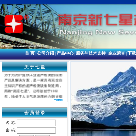
首 页
公司介绍
产品中心
服务与技术支持
企业荣誉
下载
|
|
|
|
|
关 于 七 星
南京新七星超声技术有限公司致
力于为用户提供工业超声检测的应用
产品及解决方案，是一家具有完全自
主知识产权的超声检测设备制造商，
简称“南京七星”。公司创始于
1992
年，地处于人文气息浓厚的六朝古都
——中国南京。是专业从事数字式超
声波探伤仪器的研发、生产、销售、
服务于一体的高科技实体企业，于
会 员 登 录
1995
年被南京市政府评为高新技术企
业，是中国领先的数字超声检测仪提
名 称:
供商。
密 码: